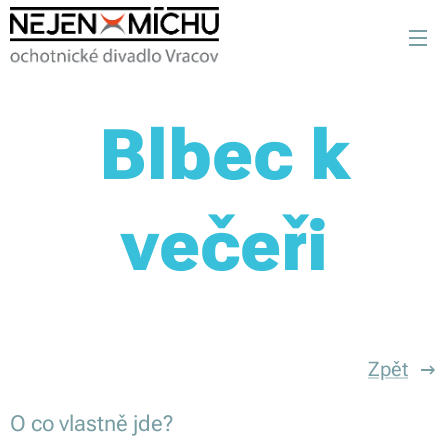
Blbec k
večeři
Zpět
O co vlastně jde?