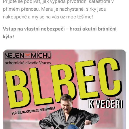
Přijďte se podívat, jak vypadá prvotřídní katastrofa v
přímém přenosu. Menu je nachystané, sirky jsou
nakoupené a my se na vás už moc těšíme!
Vstup na vlastní nebezpečí – hrozí akutní brániční
kýla!