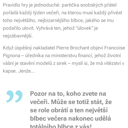
Pravidlo hry je jednoduché: partička snobských přátel
pořádá každý týden večeři, na kterou musí každý přivést
toho největšího, nejbizarnějšího blbce, jakého se mu
podařilo ulovit. Vyhrává ten, jehož "úlovek" je
nejzábavnější.
Když úspěšný nakladatel Pierre Brochant objeví Francoise
Pignona – úředníka na ministerstvu financí, jehož životní
vášní je stavění modelů z sirek – myslí si, že má vítězství v
kapse. Jenže...
Pozor na to, koho zvete na
večeři. Může se totiž stát, že
se role obrátí a ten největší
blbec večera nakonec udělá
totálního blbce z vás!