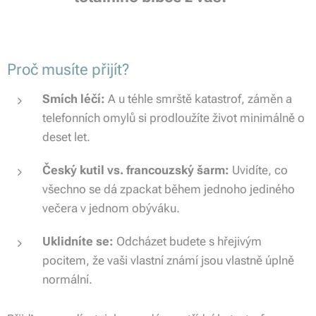
Proč musíte přijít?
Smích léčí:
A u téhle smrště katastrof, záměn a
telefonních omylů si prodloužíte život minimálně o
deset let.
Český kutil vs. francouzský šarm:
Uvidíte, co
všechno se dá zpackat během jednoho jediného
večera v jednom obýváku.
Uklidníte se:
Odcházet budete s hřejivým
pocitem, že vaši vlastní známí jsou vlastně úplně
normální.